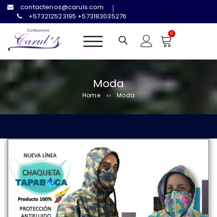
contactenos@caruls.com
+573212523195 +573183035276
0
Uniformes Escolares
Moda
Home
Moda
>>