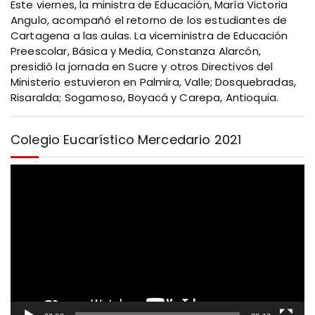
Este viernes, la ministra de Educación, María Victoria
Angulo, acompañó el retorno de los estudiantes de
Cartagena a las aulas. La viceministra de Educación
Preescolar, Básica y Media, Constanza Alarcón,
presidió la jornada en Sucre y otros Directivos del
Ministerio estuvieron en Palmira, Valle; Dosquebradas,
Risaralda; Sogamoso, Boyacá y Carepa, Antioquia.
Colegio Eucarístico Mercedario 2021
R
e
p
r
o
d
u
c
t
o