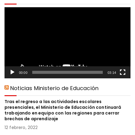
R
e
p
r
o
d
u
c
t
o
00:00
03:14
r
d
Noticias Ministerio de Educación
e
v
Tras el regreso a las actividades escolares
í
presenciales, el Ministerio de Educación continuará
d
trabajando en equipo con las regiones para cerrar
e
brechas de aprendizaje
o
12 febrero, 2022